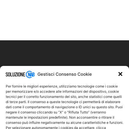
Gestisci Consenso Cookie
Link
Per fornire le migliori esperienze, utilizziamo tecnologie come i cookie
per memorizzare e/o accedere alle informazioni del dispositivo, cookie
tecnici per il corretto funzionamento del sito, anche statistici come quelli
di terze parti. Il consenso a queste tecnologie ci permetterà di elaborare
Privacy Policy
dati come il comportamento di navigazione o ID unici su questo sito. Puoi
negare il consenso cliccando su “X” o “Rifiuta Tutto” (verranno
Politica Rimborso & Reso
mantenute le impostazioni predefinite). Non acconsentire o ritirare il
Termini & Condizioni
consenso può influire negativamente su alcune caratteristiche e funzioni.
Per selezionare autonomamente i cookies da accettare, clicca